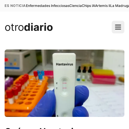
ES NOTICIA
Enfermedades Infecciosas
Ciencia
Chips IA
Artemis Ii
La Madrug
otro
diario